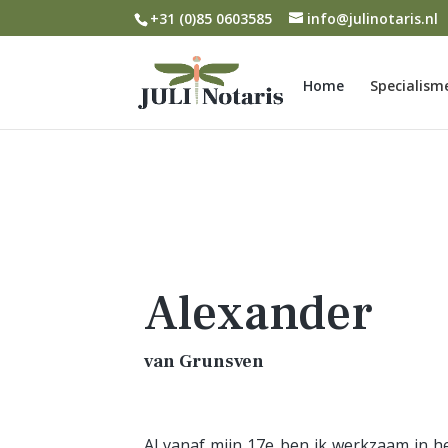
+31 (0)85 0603585
info@julinotaris.nl
Home
Specialism
Alexander
van Grunsven
Al vanaf mijn 17e ben ik werkzaam in h